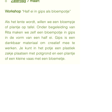
o    
Zaterdag
 7 maart
:
Workshop 
“Half ei in gips als bloempotje”
Als het lente wordt, willen we een bloempje 
of plantje op tafel. Onder begeleiding van 
Rita maken we zelf een bloempotje in gips 
in de vorm van een half ei. Gips is een 
dankbaar materiaal om creatief mee te 
werken. Je kunt in het potje een plastiek 
zakje plaatsen met potgrond en een plantje 
of een kleine vaas met een bloemetje.
De deelnemer brengt mee
: een schort, 
enkele vodden, zak of doos om het ei mee 
naar huis te nemen.
Meer weergeven