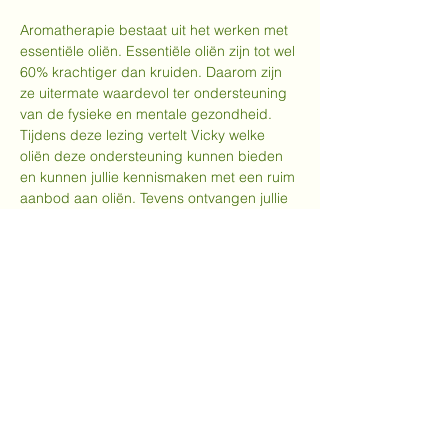
Aromatherapie bestaat uit het werken met 
essentiële oliën. Essentiële oliën zijn tot wel 
60% krachtiger dan kruiden. Daarom zijn 
ze uitermate waardevol ter ondersteuning 
van de fysieke en mentale gezondheid. 
Tijdens deze lezing vertelt Vicky welke 
oliën deze ondersteuning kunnen bieden 
en kunnen jullie kennismaken met een ruim 
aanbod aan oliën. Tevens ontvangen jullie 
een uitgebreide cursus zodat jullie thuis 
alles rustig kunnen nalezen en meteen aan 
de slag kunnen met essentiële oliën.
In verband met het te voorzien materiaal, 
graag inschrijven.
Deel dit evenement