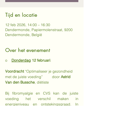
Tijd en locatie
12 feb 2026, 14:00 – 16:30
Dendermonde, Papiermolenstraat, 9200
Dendermonde, België
Over het evenement
o    
Donderdag
 12 februari
:
Voordracht 
“Optimaliseer je gezondheid 
met de juiste voeding”         door 
Astrid 
Van den Bussche
, diëtiste
Bij fibromyalgie en CVS kan de juiste 
voeding het verschil maken in 
energieniveau en ontstekingsgraad. In 
deze lezing wordt er besproken welke 
voeding hierop een invloed heeft. 