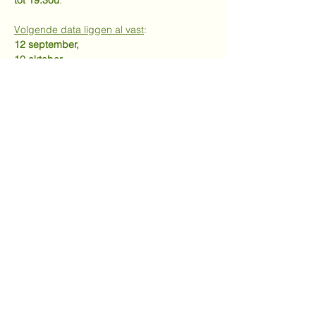
tot 19.30u
.
Volgende data liggen al vast
:
12 september,
10 oktober,
14 november,
12 december.
Meer weergeven
Deel dit evenement
info@cvscontactgroep.be