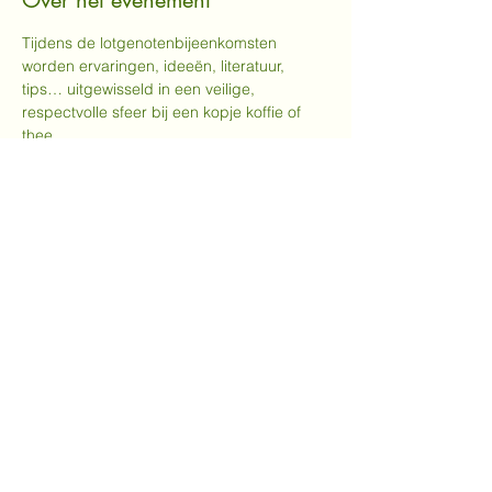
Over het evenement
Tijdens de lotgenotenbijeenkomsten 
worden ervaringen, ideeën, literatuur, 
tips… uitgewisseld in een veilige, 
respectvolle sfeer bij een kopje koffie of 
thee.
Bij voorkeur inschrijven via 
gabydeprez@hotmail.com
Deel dit evenement