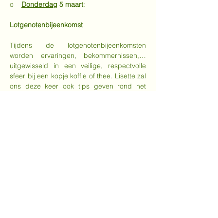
o    
Donderdag
 5 maart
:
Lotgenotenbijeenkomst
Tijdens de lotgenotenbijeenkomsten 
worden ervaringen, bekommernissen,… 
uitgewisseld in een veilige, respectvolle 
sfeer bij een kopje koffie of thee. Lisette zal 
ons deze keer ook tips geven rond het 
thema “Vitale hersenen, een leven lang”.
Meer weergeven
Deel dit evenement